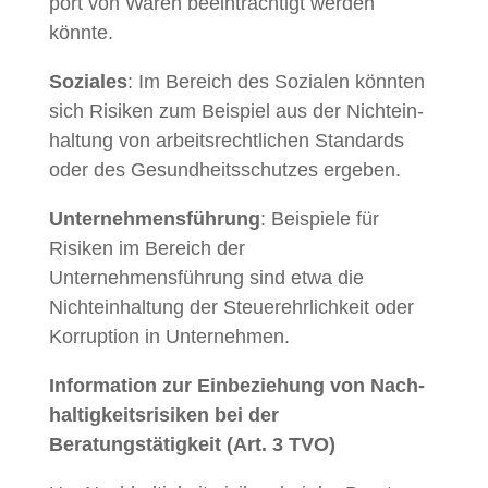
port von Waren beein­trächtigt wer­den
könnte.
Soziales
: Im Bere­ich des Sozialen kön­nten
sich Risiken zum Beispiel aus der Nichtein­
hal­tung von arbeit­srechtlichen Stan­dards
oder des Gesund­heitss­chutzes ergeben.
Unternehmensführung
: Beispiele für
Risiken im Bere­ich der
Unternehmensführung sind etwa die
Nichtein­hal­tung der Steuerehrlichkeit oder
Kor­rup­tion in Unternehmen.
Infor­ma­tion zur Ein­beziehung von Nach­
haltigkeit­srisiken bei der
Beratungstätigkeit (Art. 3 TVO)