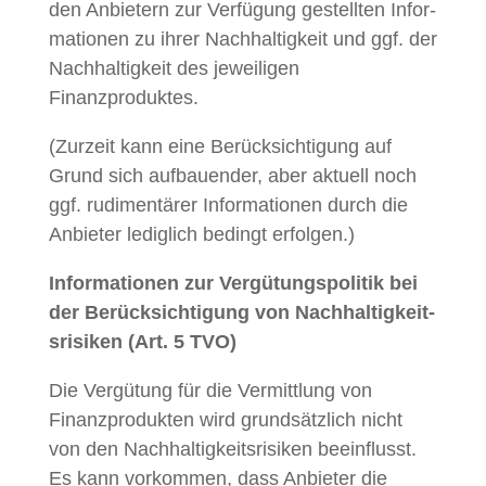
den Anbi­etern zur Ver­fü­gung gestell­ten Infor­
ma­tio­nen zu ihrer Nach­haltigkeit und ggf. der
Nach­haltigkeit des jew­eili­gen
Finanzproduktes.
(Zurzeit kann eine Berück­sich­ti­gung auf
Grund sich auf­bauen­der, aber aktuell noch
ggf. rudi­men­tär­er Infor­ma­tio­nen durch die
Anbi­eter lediglich bed­ingt erfolgen.)
Infor­ma­tio­nen zur Vergü­tungspoli­tik bei
der Berück­sich­ti­gung von Nach­haltigkeit­
srisiken (Art. 5 TVO)
Die Vergü­tung für die Ver­mit­tlung von
Finanzpro­duk­ten wird grund­sät­zlich nicht
von den Nach­haltigkeit­srisiken bee­in­flusst.
Es kann vorkom­men, dass Anbi­eter die