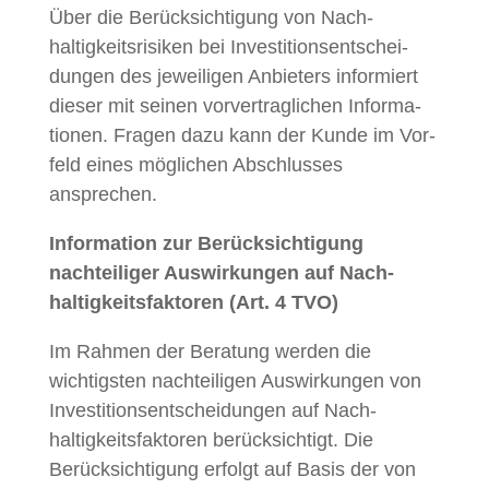
Über die Berück­sich­ti­gung von Nach­
haltigkeit­srisiken bei Investi­tion­sentschei­
dun­gen des jew­eili­gen Anbi­eters informiert
dieser mit seinen vorver­traglichen Infor­ma­
tio­nen. Fra­gen dazu kann der Kunde im Vor­
feld eines möglichen Abschlusses
ansprechen.
Infor­ma­tion zur Berück­sich­ti­gung
nachteiliger Auswirkun­gen auf Nach­
haltigkeits­fak­toren (Art. 4 TVO)
Im Rah­men der Beratung wer­den die
wichtig­sten nachteili­gen Auswirkun­gen von
Investi­tion­sentschei­dun­gen auf Nach­
haltigkeits­fak­toren berück­sichtigt. Die
Berück­sich­ti­gung erfol­gt auf Basis der von