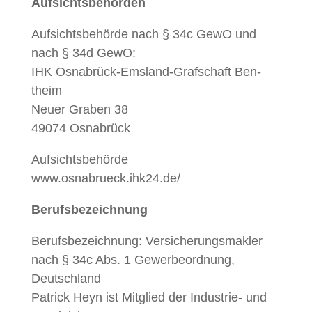
Auf­sichts­be­hör­den
Auf­sichts­be­hörde nach § 34c GewO und
nach § 34d GewO:
IHK Osnabrück-Ems­land-Graf­schaft Ben­
theim
Neuer Graben 38
49074 Osnabrück
Auf­sichts­be­hörde
www.osnabrueck.ihk24.de/
Berufs­beze­ich­nung
Berufs­beze­ich­nung: Ver­sicherungs­mak­ler
nach § 34c Abs. 1 Gewer­be­ord­nung,
Deutsch­land
Patrick Heyn ist Mit­glied der Indus­trie- und