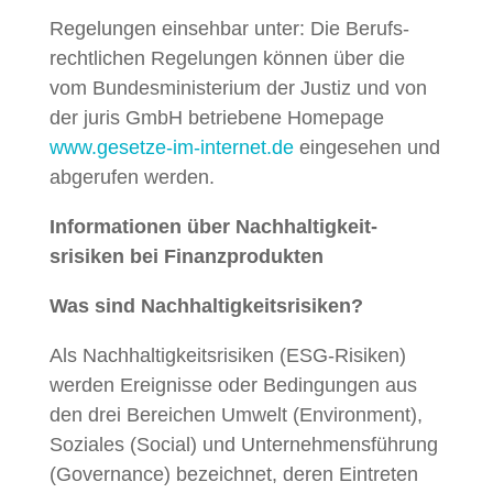
Regelun­gen ein­se­hbar unter: Die Beruf­s­
rechtlichen Regelun­gen kön­nen über die
vom Bun­desmin­is­teri­um der Jus­tiz und von
der juris GmbH betriebene Home­page
www.gesetze-im-internet.de
einge­se­hen und
abgerufen werden.
Infor­ma­tio­nen über Nach­haltigkeit­
srisiken bei Finanzprodukten
Was sind Nachhaltigkeitsrisiken?
Als Nach­haltigkeit­srisiken (ESG-Risiken)
wer­den Ereignisse oder Bedin­gun­gen aus
den drei Bere­ichen Umwelt (Envi­ron­ment),
Soziales (Social) und Unternehmensführung
(Gov­er­nance) beze­ich­net, deren Ein­treten