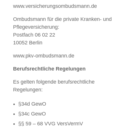
www.versicherungsombudsmann.de
Ombuds­mann für die pri­vate Kranken- und
Pflegev­er­sicherung:
Post­fach 06 02 22
10052 Berlin
www.pkv-ombudsmann.de
Beruf­s­rechtliche Regelungen
Es gel­ten fol­gende beruf­s­rechtliche
Regelungen:
§34d GewO
§34c GewO
§§ 59 – 68 VVG VersVermV