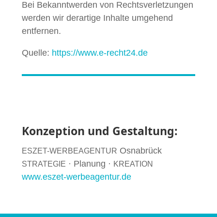
Bei Bekan­ntwer­den von Rechtsver­let­zun­gen
wer­den wir der­ar­tige Inhalte umge­hend
entfernen.
Quelle:
https://www.e‑recht24.de
Konzeption und Gestaltung:
Osnabrück
ESZET-WERBEAGENTUR
· Pla­nung ·
STRATEGIE
KREATION
www.eszet-werbeagentur.de