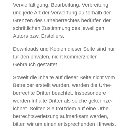
Vervielfäl­ti­gung, Bear­beitung, Ver­bre­itung
und jede Art der Ver­w­er­tung außer­halb der
Gren­zen des Urhe­ber­recht­es bedür­fen der
schriftlichen Zus­tim­mung des jew­eili­gen
Autors bzw. Erstellers.
Down­loads und Kopi­en dieser Seite sind nur
für den pri­vat­en, nicht kom­merziellen
Gebrauch gestattet.
Soweit die Inhalte auf dieser Seite nicht vom
Betreiber erstellt wur­den, wer­den die Urhe­
ber­rechte Drit­ter beachtet. Ins­beson­dere
wer­den Inhalte Drit­ter als solche gekennze­
ich­net. Soll­ten Sie trotz­dem auf eine Urhe­
ber­rechtsver­let­zung aufmerk­sam wer­den,
bit­ten wir um einen entsprechen­den Hin­weis.