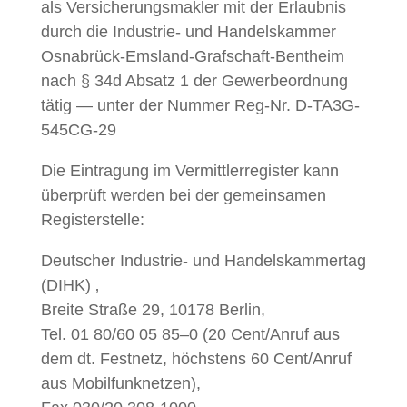
als Ver­sicherungs­mak­ler mit der Erlaub­nis
durch die Indus­trie- und Han­del­skam­mer
Osnabrück-Ems­land-Graf­schaft-Ben­theim
nach § 34d Absatz 1 der Gewer­be­ord­nung
tätig — unter der Num­mer Reg-Nr. D‑TA3G-
545CG-29
Die Ein­tra­gung im Ver­mit­tler­reg­is­ter kann
über­prüft wer­den bei der gemein­samen
Registerstelle:
Deutsch­er Indus­trie- und Han­del­skam­mertag
(DIHK) ‚
Bre­ite Straße 29, 10178 Berlin,
Tel. 01 80/60 05 85–0 (20 Cent/Anruf aus
dem dt. Fes­t­netz, höch­stens 60 Cent/Anruf
aus Mobil­funknet­zen),