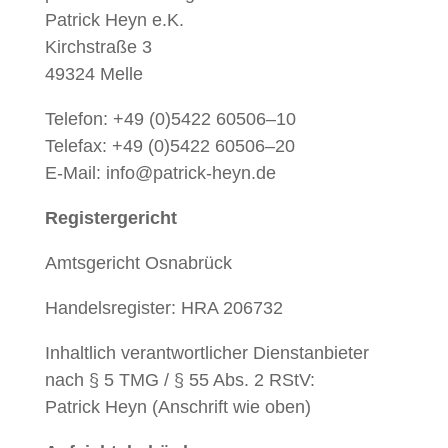
Patrick Heyn e.K.
Kirch­straße 3
49324 Melle
Tele­fon: +49 (0)5422 60506–10
Tele­fax: +49 (0)5422 60506–20
E‑Mail: info@patrick-heyn.de
Reg­is­terg­ericht
Amts­gericht Osnabrück
Han­del­sreg­is­ter:
HRA 206732
Inhaltlich ver­ant­wortlich­er Dien­stan­bi­eter
nach § 5 TMG / § 55 Abs. 2 RStV:
Patrick Heyn (Anschrift wie oben)