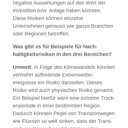
neg­a­tive Auswirkun­gen auf den Wert der
Investi­tion bzw. Anlage haben kön­nten.
Diese Risiken kön­nen einzelne
Unternehmen genau­so wie ganze Branchen
oder Regio­nen betreffen.
Was gibt es für Beispiele für Nach­
haltigkeit­srisiken in den drei Bereichen?
Umwelt
: In Folge des Kli­mawan­dels kön­nten
ver­mehrt auftre­tende Extremwet­ter­
ereignisse ein Risiko darstellen. Dieses
Risiko wird auch physis­ches Risiko genan­nt.
Ein Beispiel hier­für wäre eine extreme Trock­
en­pe­ri­ode in ein­er bes­timmten Region.
Dadurch kön­nten Pegel von Trans­portwe­gen
wie Flüssen so weit sinken, dass der Trans­