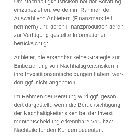
Um Nach­haltigkeit­srisiken bei der Beratung
einzubeziehen, wer­den im Rah­men der
Auswahl von Anbi­etern (Finanz­mark­t­teil­
nehmern) und deren Finanzpro­duk­ten deren
zur Ver­fü­gung gestellte Infor­ma­tio­nen
berücksichtigt.
Anbi­eter, die erkennbar keine Strate­gie zur
Ein­beziehung von Nach­haltigkeit­srisiken in
ihre Investi­tion­sentschei­dun­gen haben, wer­
den ggf. nicht angeboten.
Im Rah­men der Beratung wird ggf. geson­
dert dargestellt, wenn die Berück­sich­ti­gung
der Nach­haltigkeit­srisiken bei der Invest­
mententschei­dung erkennbare Vor- bzw.
Nachteile für den Kun­den bedeuten.