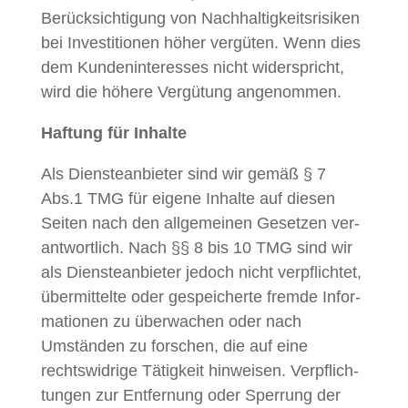
Berück­sich­ti­gung von Nach­haltigkeit­srisiken
bei Investi­tio­nen höher vergüten. Wenn dies
dem Kun­den­in­ter­ess­es nicht wider­spricht,
wird die höhere Vergü­tung angenommen.
Haf­tung für Inhalte
Als Dien­stean­bi­eter sind wir gemäß § 7
Abs.1 TMG für eigene Inhalte auf diesen
Seit­en nach den all­ge­meinen Geset­zen ver­
ant­wortlich. Nach §§ 8 bis 10 TMG sind wir
als Dien­stean­bi­eter jedoch nicht verpflichtet,
über­mit­telte oder gespe­icherte fremde Infor­
ma­tio­nen zu überwachen oder nach
Umstän­den zu forschen, die auf eine
rechtswidrige Tätigkeit hin­weisen. Verpflich­
tun­gen zur Ent­fer­nung oder Sper­rung der