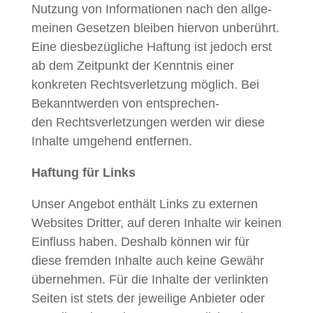
Nutzung von Infor­ma­tio­nen nach den all­ge­
meinen Geset­zen bleiben hier­von unberührt.
Eine dies­bezügliche Haf­tung ist jedoch erst
ab dem Zeit­punkt der Ken­nt­nis ein­er
konkreten Rechtsver­let­zung möglich. Bei
Bekan­ntwer­den von entsprechen­
den Rechtsver­let­zun­gen wer­den wir diese
Inhalte umge­hend entfernen.
Haf­tung für Links
Unser Ange­bot enthält Links zu exter­nen
Web­sites Drit­ter, auf deren Inhalte wir keinen
Ein­fluss haben. Deshalb kön­nen wir für
diese frem­den Inhalte auch keine Gewähr
übernehmen. Für die Inhalte der ver­link­ten
Seit­en ist stets der jew­eilige Anbi­eter oder