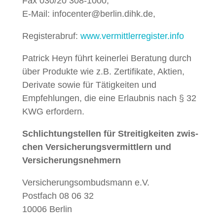
Fax 030/20 308‑1000,
E‑Mail: infocenter@berlin.dihk.de,
Reg­is­terabruf:
www.vermittlerregister.info
Patrick Heyn führt kein­er­lei Beratung durch
über Pro­duk­te wie z.B. Zer­ti­fikate, Aktien,
Derivate sowie für Tätigkeit­en und
Empfehlun­gen, die eine Erlaub­nis nach § 32
KWG erfordern.
Schlich­tung­stellen
für Stre­it­igkeit­en zwis­
chen Ver­sicherungsver­mit­tlern und
Versicherungsnehmern
Ver­sicherung­som­buds­mann e.V.
Post­fach 08 06 32
10006 Berlin