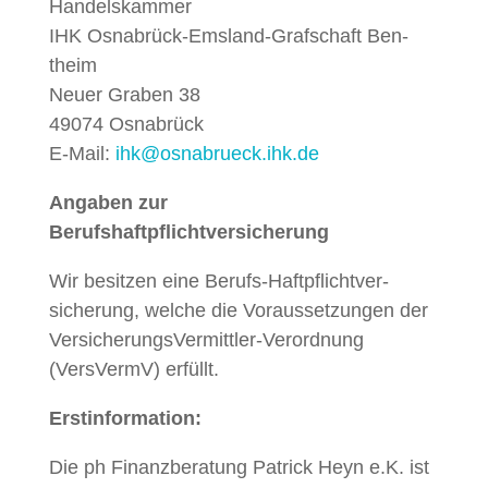
Han­del­skam­mer
IHK Osnabrück-Ems­land-Graf­schaft Ben­
theim
Neuer Graben 38
49074 Osnabrück
E‑Mail:
ihk@osnabrueck.ihk.de
Angaben zur
Berufshaftpflichtversicherung
Wir besitzen eine Berufs-Haftpflichtver­
sicherung, welche die Voraus­set­zun­gen der
Ver­sicherungsVer­mit­tler-Verord­nung
(VersVer­mV) erfüllt.
Erstin­for­ma­tion:
Die ph Finanzber­atung Patrick Heyn e.K. ist