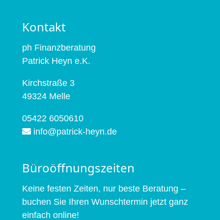
Kontakt
ph Finanzber­atung
Patrick Heyn e.K.
Kirch­straße 3
49324 Melle
‭05422 6050610‬
info@patrick-heyn.de
Büroöffnungszeiten
Keine fes­ten Zeit­en, nur beste Beratung –
buchen Sie Ihren Wun­schter­min jet­zt ganz
ein­fach online!