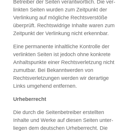
Betreiber der Seit­en ver­ant­wortlich. Die ver­
link­ten Seit­en wur­den zum Zeit­punkt der
Ver­linkung auf mögliche Rechtsver­stöße
über­prüft. Rechtswidrige Inhalte waren zum
Zeit­punkt der Ver­linkung nicht erkennbar.
Eine per­ma­nente inhaltliche Kon­trolle der
ver­link­ten Seit­en ist jedoch ohne konkrete
Anhalt­spunk­te ein­er Rechtsver­let­zung nicht
zumut­bar. Bei Bekan­ntwer­den von
Rechtsver­let­zun­gen wer­den wir der­ar­tige
Links umge­hend entfernen.
Urhe­ber­recht
Die durch die Seit­en­be­treiber erstell­ten
Inhalte und Werke auf diesen Seit­en unter­
liegen dem deutschen Urhe­ber­recht. Die